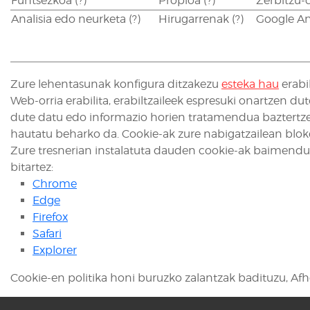
Funtsezkoa
(?)
Propioa
(?)
Zerbitzu-
Analisia edo neurketa
(?)
Hirugarrenak
(?)
Google An
Zure lehentasunak konfigura ditzakezu
esteka hau
erabil
Web-orria erabilita, erabiltzaileek espresuki onartzen 
dute datu edo informazio horien tratamendua baztertzek
hautatu beharko da. Cookie-ak zure nabigatzailean bloke
Zure tresnerian instalatuta dauden cookie-ak baimendu,
bitartez:
Chrome
Edge
Firefox
Safari
Explorer
Cookie-en politika honi buruzko zalantzak badituzu, Afh