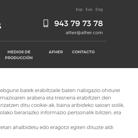
Esp
Eus
Eng
943 79 73 78
S
afher@afher.com
MEDIOS DE
AFHER
CONTACTO
PRODUCCIÓN
ebgune batek erabiltzaile baten nabigazio ohiturei
rmazioaren arabera eta tresneria erabiltzen den
zatzen ditu cookie-ak, baina aribideko saioan soilik,
lako berariazko informazio pertsonalik biltzen, eta
etan ahalbidetu edo eragotzi egiten dituzte aldi