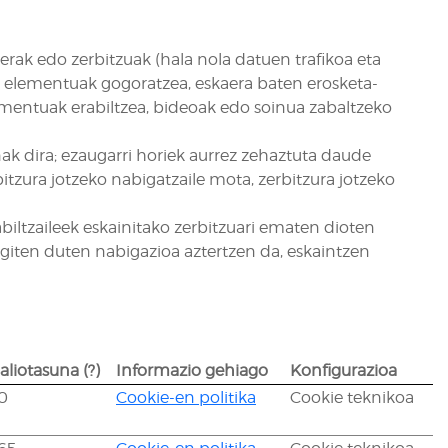
rak edo zerbitzuak (hala nola datuen trafikoa eta
en elementuak gogoratzea, eskaera baten erosketa-
ementuak erabiltzea, bideoak edo soinua zabaltzeko
nak dira; ezaugarri horiek aurrez zehaztuta daude
bitzura jotzeko nabigatzaile mota, zerbitzura jotzeko
abiltzaileek eskainitako zerbitzuari ematen dioten
egiten duten nabigazioa aztertzen da, eskaintzen
aliotasuna
(?)
Informazio gehiago
Konfigurazioa
0
Cookie-en politika
Cookie teknikoa