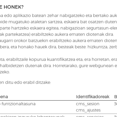
E HONEK?
ma edo aplikazio batean zehar nabigatzeko eta bertako auke
arbide mugatuko ataletan sartzea, eskaera bat osatzen dut
 parte hartzeko eskaera egitea, nabigazioan segurtasun-el
kiak partekatzea) erabiltzeko aukera ematen diotenak dira.
ezaugarri orokor batzuekin erabiltzeko aukera ematen diote
abera, eta honako hauek dira, besteak beste: hizkuntza, zer
a, erabiltzaile kopurua kuantifikatzea eta, era horretan, er
ea ahalbidetzen dutenak dira. Horretarako, gure webgunean 
zeko.
 ditu edo erabil ditzake:
pena
Identifikadoreak
B
o funtzionaltasuna
cms_sesion
3
cms_ajustes