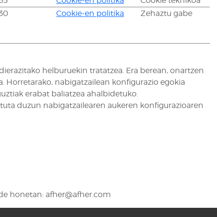
65
Cookie-en politika
Cookie teknikoa
30
Cookie-en politika
Zehaztu gabe
ierazitako helburuekin tratatzea. Era berean, onartzen
. Horretarako, nabigatzailean konfigurazio egokia
uztiak erabat baliatzea ahalbidetuko.
atuta duzun nabigatzailearen aukeren konfigurazioaren
ide honetan:
afher@afher.com