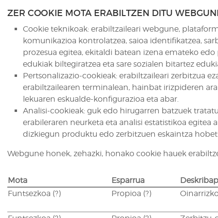
ZER COOKIE MOTA ERABILTZEN DITU WEBGUN
Cookie teknikoak: erabiltzaileari webgune, platafor
komunikazioa kontrolatzea, saioa identifikatzea, s
prozesua egitea, ekitaldi batean izena emateko edo
edukiak biltegiratzea eta sare sozialen bitartez edu
Pertsonalizazio-cookieak: erabiltzaileari zerbitzua 
erabiltzailearen terminalean, hainbat irizpideren ar
lekuaren eskualde-konfigurazioa eta abar.
Analisi-cookieak: guk edo hirugarren batzuek tratatut
erabileraren neurketa eta analisi estatistikoa egit
dizkiegun produktu edo zerbitzuen eskaintza hobet
Webgune honek, zehazki, honako cookie hauek erabiltzen
Mota
Esparrua
Deskriba
Funtsezkoa
(?)
Propioa
(?)
Oinarrizk