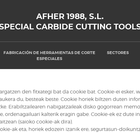
AFHER 1988, S.L.
SPECIAL CARBIDE CUTTING TOOL
FABRICACIÓN DE HERRAMIENTAS DE CORTE
SECTORES
ESPECIALES
atzen den fitxategi bat da cookie bat. Cookie-ei esker, w
aukera du, besteak beste. Cookie horiek biltzen duten info
ke. Erabiltzailearen nabigatzaileak disko gogorrean memori
ordenagailuari kalterik eragin gabe. Cookie-ek ez dute ino
itzean (saioko cookie-ak dira).
kie-ak eta, horiek edozein izanik ere, segurtasun-doikuntz