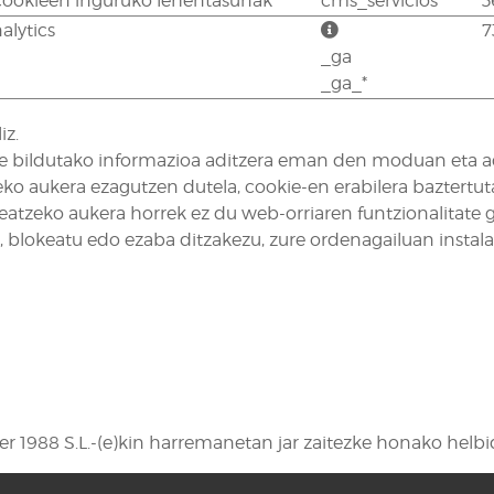
cookieen inguruko lehentasunak
cms_servicios
3
alytics
7
_ga
_ga_*
iz.
dute bildutako informazioa aditzera eman den moduan eta ad
o aukera ezagutzen dutela, cookie-en erabilera baztertuta
atzeko aukera horrek ez du web-orriaren funtzionalitate g
 blokeatu edo ezaba ditzakezu, zure ordenagailuan instal
er 1988 S.L.-(e)kin harremanetan jar zaitezke honako helb