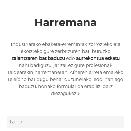
Harremana
Industriarako ebaketa-erremintak zorrozteko eta
ekoizteko gure zerbitzuren bati buruzko
zalantzaren bat baduzu
edo
aurrekontua eskatu
nahi badiguzu, jar zaitez gure profesional-
taldearekin harremanetan. Afheren arreta emateko
telefono bat dugu behar duzunerako, edo, nahiago
baduzu, honako formularioa erabiliz idatz
diezagukezu: