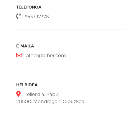
TELEFONOA
943797378
E-MAILA
afher@afher.com
HELBIDEA
Telleria 4, Pab.3
20500, Mondragon, Gipuzkoa