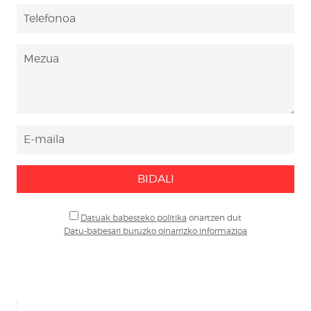
BIDALI
Datuak babesteko politika
onartzen dut
Datu-babesari buruzko oinarrizko informazioa