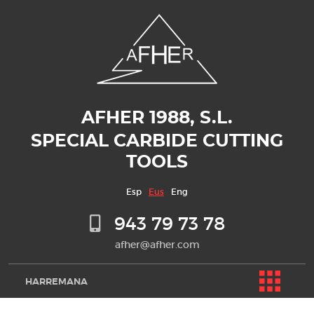
AFHER 1988, S.L.
SPECIAL CARBIDE CUTTING
TOOLS
Esp
Eus
Eng
943 79 73 78
afher@afher.com
HARREMANA