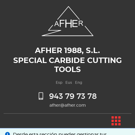
AFHER 1988, S.L.
SPECIAL CARBIDE CUTTING
TOOLS
Esp
Eus
Eng
943 79 73 78
afher@afher.com
Desde esta sección puedes gestionar tus