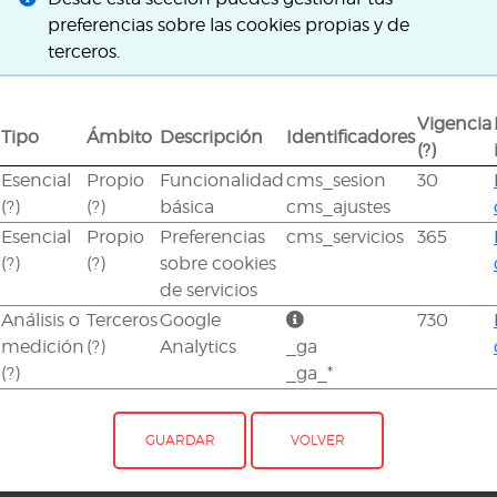
preferencias sobre las cookies propias y de
terceros.
Vigencia
Tipo
Ámbito
Descripción
Identificadores
(?)
Esencial
Propio
Funcionalidad
cms_sesion
30
(?)
(?)
básica
cms_ajustes
Esencial
Propio
Preferencias
cms_servicios
365
(?)
(?)
sobre cookies
de servicios
Análisis o
Terceros
Google
730
medición
(?)
Analytics
_ga
(?)
_ga_*
GUARDAR
VOLVER