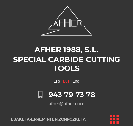
AFHER 1988, S.L.
SPECIAL CARBIDE CUTTING
TOOLS
Esp
Eus
Eng
943 79 73 78
afher@afher.com
EBAKETA-ERREMINTEN ZORROZKETA