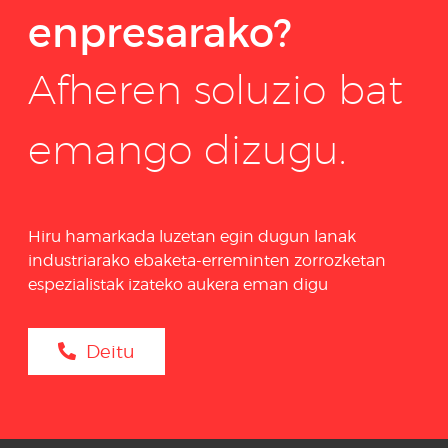
enpresarako?
Afheren soluzio bat
emango dizugu.
Hiru hamarkada luzetan egin dugun lanak
industriarako ebaketa-erreminten zorrozketan
espezialistak izateko aukera eman digu
Deitu