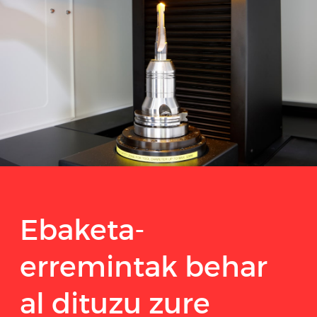
Ebaketa-
erremintak behar
al dituzu zure