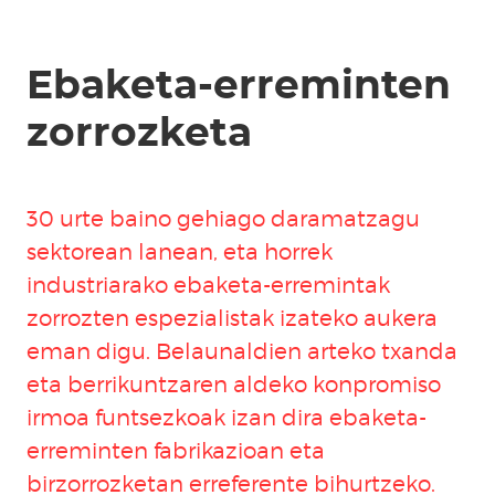
Ebaketa-erreminten
zorrozketa
30 urte baino gehiago daramatzagu
sektorean lanean, eta horrek
industriarako ebaketa-erremintak
zorrozten
espezialistak izateko aukera
eman digu. Belaunaldien arteko txanda
eta berrikuntzaren aldeko konpromiso
irmoa funtsezkoak izan dira
ebaketa-
erreminten fabrikazioan eta
birzorrozketan
erreferente bihurtzeko.