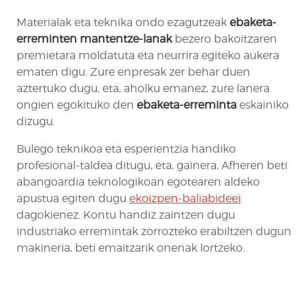
Materialak eta teknika ondo ezagutzeak
ebaketa-
erreminten mantentze-lanak
bezero bakoitzaren
premietara moldatuta eta neurrira egiteko aukera
ematen digu. Zure enpresak zer behar duen
aztertuko dugu, eta, aholku emanez, zure lanera
ongien egokituko den
ebaketa-erreminta
eskainiko
dizugu.
Bulego teknikoa eta esperientzia handiko
profesional-taldea ditugu, eta, gainera, Afheren beti
abangoardia teknologikoan egotearen aldeko
apustua egiten dugu
ekoizpen-baliabideei
dagokienez. Kontu handiz zaintzen dugu
industriako erremintak zorrozteko erabiltzen dugun
makineria, beti emaitzarik onenak lortzeko.