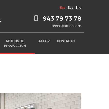
Esp
Eus
Eng
943 79 73 78
S
afher@afher.com
MEDIOS DE
AFHER
CONTACTO
PRODUCCIÓN